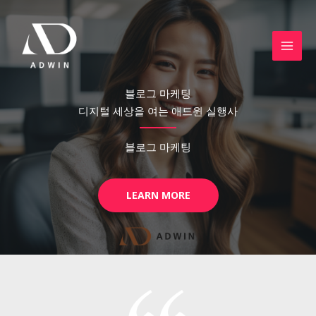
콘
텐
츠
로
건
블로그 마케팅
너
디지털 세상을 여는 애드윈 실행사
뛰
기
블로그 마케팅
LEARN MORE