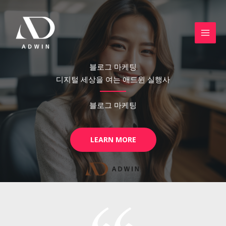
콘
텐
츠
로
건
블로그 마케팅
너
디지털 세상을 여는 애드윈 실행사
뛰
기
블로그 마케팅
LEARN MORE