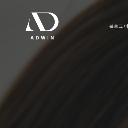
콘
텐
츠
블로그 
로
건
너
뛰
기