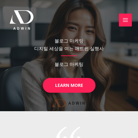
콘
텐
츠
로
건
블로그 마케팅
너
디지털 세상을 여는 애드윈 실행사
뛰
기
블로그 마케팅
LEARN MORE